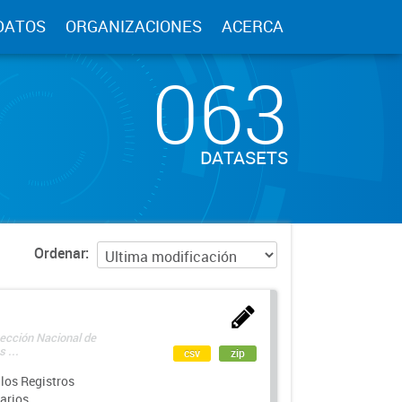
DATOS
ORGANIZACIONES
ACERCA
063
DATASETS
Ordenar
rección Nacional de
 ...
csv
zip
los Registros
arios.