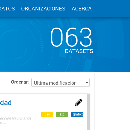
DATOS
ORGANIZACIONES
ACERCA
063
DATASETS
Ordenar
edad
csv
zip
gráfico
rección Nacional de
 ...