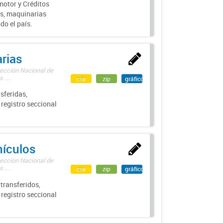
motor y Créditos
s, maquinarias
do el país.
rias
rección Nacional de
 ...
csv
zip
gráfico
sferidas,
 registro seccional
hículos
rección Nacional de
 ...
csv
zip
gráfico
transferidos,
 registro seccional