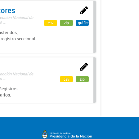
tores
rección Nacional de
 ...
csv
zip
gráfico
sferidos,
 registro seccional
rección Nacional de
 ...
csv
zip
Registros
arios.