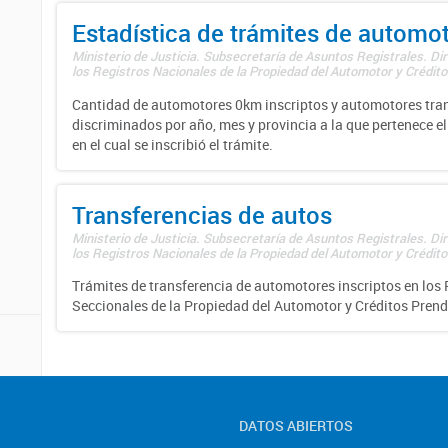
Estadística de trámites de automo
Ministerio de Justicia. Subsecretaría de Asuntos Registrales. Di
los Registros Nacionales de la Propiedad del Automotor y Créditos
Cantidad de automotores 0km inscriptos y automotores tran
discriminados por año, mes y provincia a la que pertenece el
en el cual se inscribió el trámite.
Transferencias de autos
Ministerio de Justicia. Subsecretaría de Asuntos Registrales. Di
los Registros Nacionales de la Propiedad del Automotor y Créditos
Trámites de transferencia de automotores inscriptos en los 
Seccionales de la Propiedad del Automotor y Créditos Prend
DATOS ABIERTOS