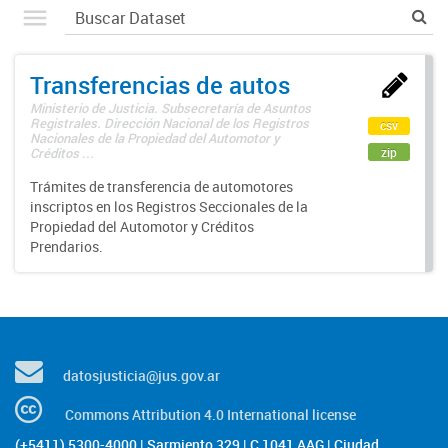
Transferencias de autos
Ministerio de Justicia. Subsecretaría de Asuntos
Registrales. Dirección Nacional de los Registros
csv
Nacionales de la Propiedad del Automotor y
zip
Créditos ...
Trámites de transferencia de automotores
inscriptos en los Registros Seccionales de la
Propiedad del Automotor y Créditos
Prendarios.
datosjusticia@jus.gov.ar
Commons Attribution 4.0 International license
(+5411) 5300-4000 | Sarmiento 329 | C 1041 AAG | Ciudad