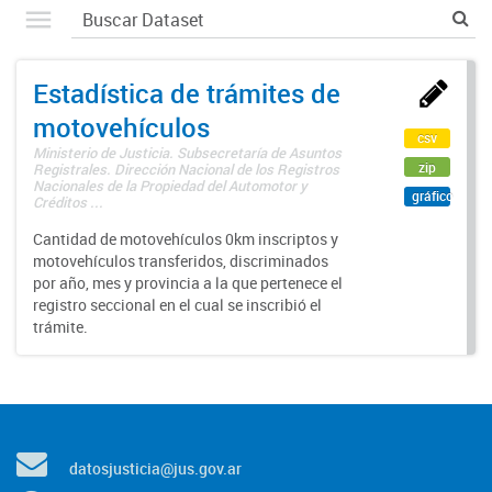
Estadística de trámites de
motovehículos
csv
Ministerio de Justicia. Subsecretaría de Asuntos
zip
Registrales. Dirección Nacional de los Registros
Nacionales de la Propiedad del Automotor y
gráfico
Créditos ...
Cantidad de motovehículos 0km inscriptos y
motovehículos transferidos, discriminados
por año, mes y provincia a la que pertenece el
registro seccional en el cual se inscribió el
trámite.
datosjusticia@jus.gov.ar