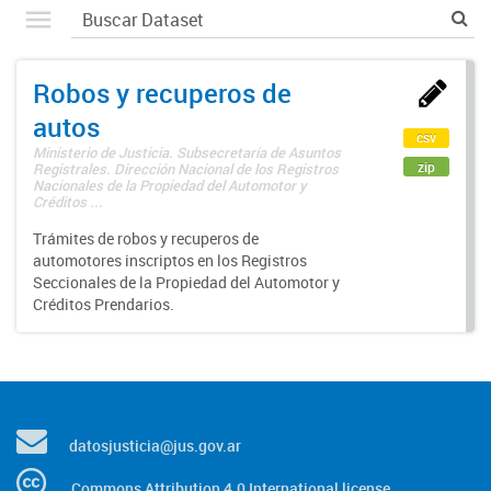
Robos y recuperos de
autos
csv
Ministerio de Justicia. Subsecretaría de Asuntos
zip
Registrales. Dirección Nacional de los Registros
Nacionales de la Propiedad del Automotor y
Créditos ...
Trámites de robos y recuperos de
automotores inscriptos en los Registros
Seccionales de la Propiedad del Automotor y
Créditos Prendarios.
datosjusticia@jus.gov.ar
Commons Attribution 4.0 International license