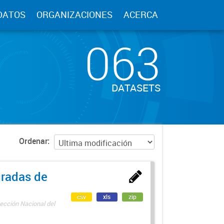
DATOS
ORGANIZACIONES
ACERCA
063
DATASETS
Ordenar
uradas de
csv
xls
zip
ección Nacional del