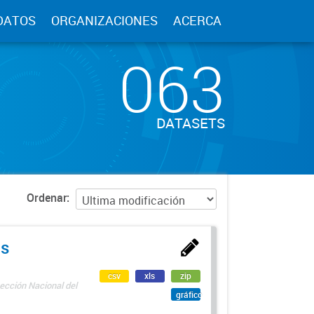
DATOS
ORGANIZACIONES
ACERCA
063
DATASETS
Ordenar
as
csv
xls
zip
ección Nacional del
gráfico