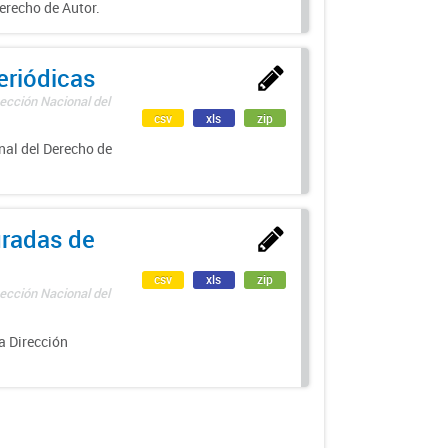
erecho de Autor.
eriódicas
ección Nacional del
csv
xls
zip
nal del Derecho de
uradas de
csv
xls
zip
ección Nacional del
a Dirección