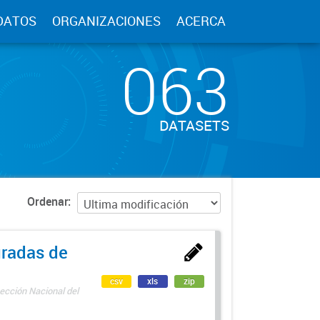
DATOS
ORGANIZACIONES
ACERCA
063
DATASETS
Ordenar
uradas de
csv
xls
zip
ección Nacional del