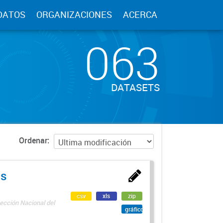
DATOS
ORGANIZACIONES
ACERCA
063
DATASETS
Ordenar
as
csv
xls
zip
ección Nacional del
gráfico