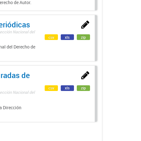
erecho de Autor.
eriódicas
ección Nacional del
csv
xls
zip
nal del Derecho de
uradas de
csv
xls
zip
ección Nacional del
a Dirección