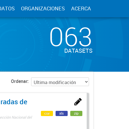
DATOS
ORGANIZACIONES
ACERCA
063
DATASETS
Ordenar
uradas de
csv
xls
zip
ección Nacional del