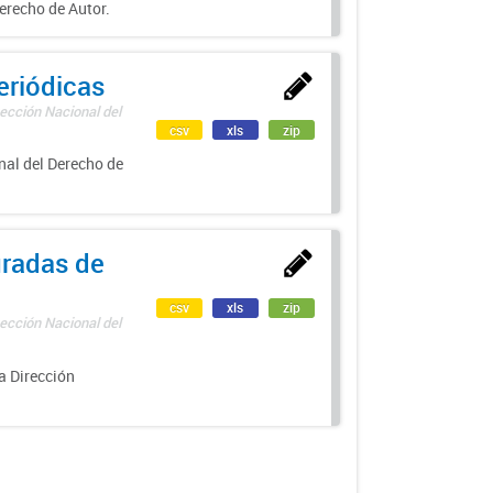
erecho de Autor.
eriódicas
ección Nacional del
csv
xls
zip
nal del Derecho de
uradas de
csv
xls
zip
ección Nacional del
a Dirección