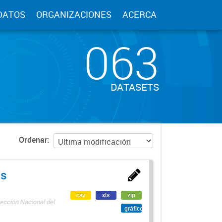
DATOS
ORGANIZACIONES
ACERCA
063
DATASETS
Ordenar
as
csv
xls
zip
ección Nacional del
gráfico