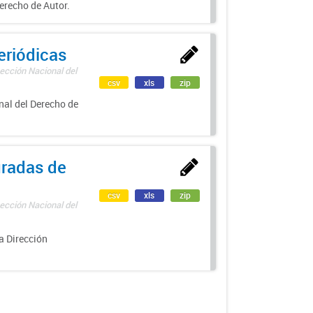
erecho de Autor.
eriódicas
ección Nacional del
csv
xls
zip
nal del Derecho de
uradas de
csv
xls
zip
ección Nacional del
a Dirección