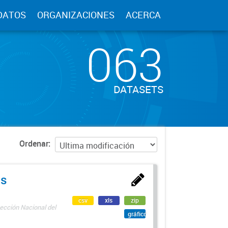
DATOS
ORGANIZACIONES
ACERCA
063
DATASETS
Ordenar
as
csv
xls
zip
ección Nacional del
gráfico