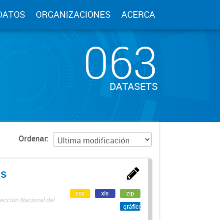
DATOS
ORGANIZACIONES
ACERCA
063
DATASETS
Ordenar
as
csv
xls
zip
ección Nacional del
gráfico