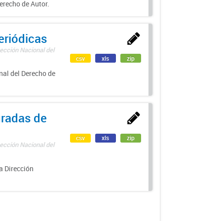
erecho de Autor.
eriódicas
ección Nacional del
csv
xls
zip
nal del Derecho de
uradas de
csv
xls
zip
ección Nacional del
a Dirección