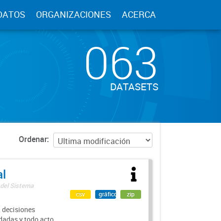
DATOS
ORGANIZACIONES
ACERCA
063
DATASETS
Ordenar
al
 del Sistema
csv
gráfico
zip
 decisiones
rdadas y todo acto