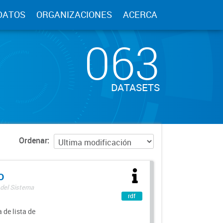
DATOS
ORGANIZACIONES
ACERCA
063
DATASETS
Ordenar
o
 del Sistema
rdf
 de lista de