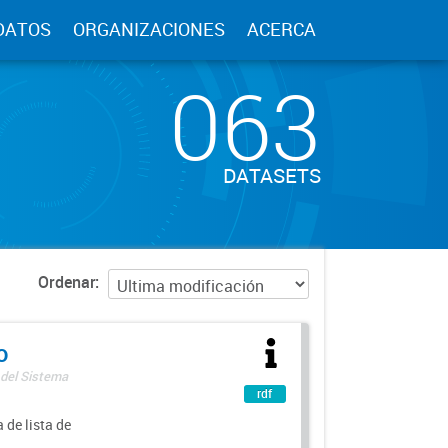
DATOS
ORGANIZACIONES
ACERCA
063
DATASETS
Ordenar
o
 del Sistema
rdf
 de lista de