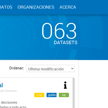
DATOS
ORGANIZACIONES
ACERCA
063
DATASETS
Ordenar
al
 del Sistema
csv
gráfico
zip
 decisiones
rdadas y todo acto