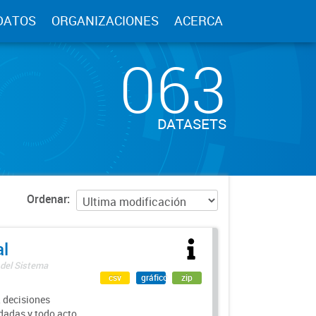
DATOS
ORGANIZACIONES
ACERCA
063
DATASETS
Ordenar
al
 del Sistema
csv
gráfico
zip
 decisiones
rdadas y todo acto