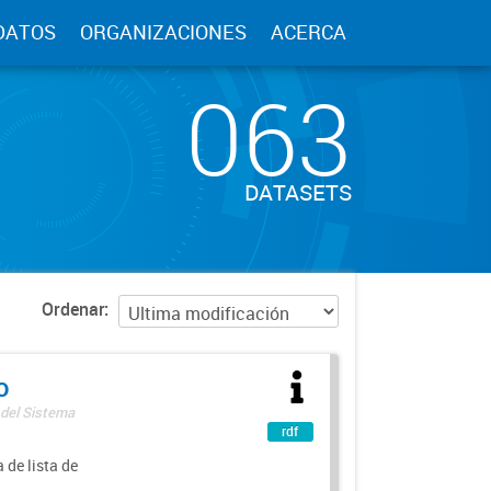
DATOS
ORGANIZACIONES
ACERCA
063
DATASETS
Ordenar
o
 del Sistema
rdf
 de lista de