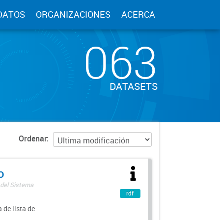
DATOS
ORGANIZACIONES
ACERCA
063
DATASETS
Ordenar
o
 del Sistema
rdf
 de lista de