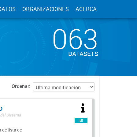
DATOS
ORGANIZACIONES
ACERCA
063
DATASETS
Ordenar
o
 del Sistema
rdf
 de lista de