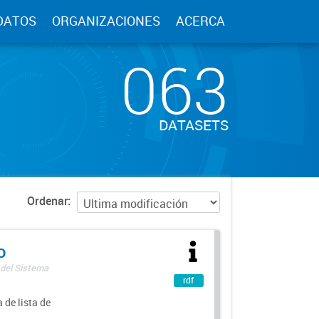
DATOS
ORGANIZACIONES
ACERCA
063
DATASETS
Ordenar
o
 del Sistema
rdf
 de lista de