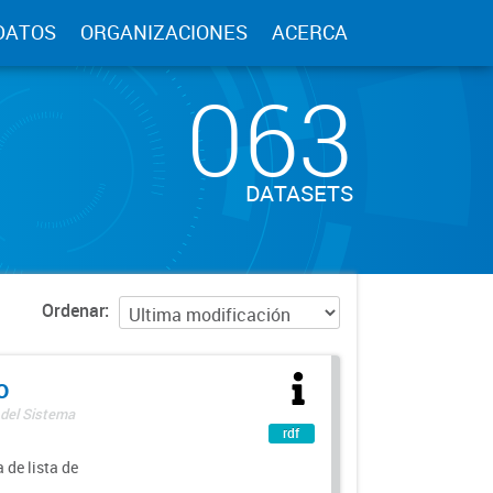
DATOS
ORGANIZACIONES
ACERCA
063
DATASETS
Ordenar
o
 del Sistema
rdf
 de lista de