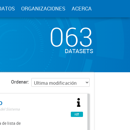
DATOS
ORGANIZACIONES
ACERCA
063
DATASETS
Ordenar
o
 del Sistema
rdf
 de lista de