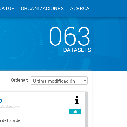
DATOS
ORGANIZACIONES
ACERCA
063
DATASETS
Ordenar
o
 del Sistema
rdf
 de lista de