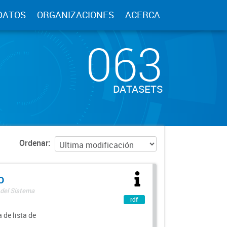
DATOS
ORGANIZACIONES
ACERCA
063
DATASETS
Ordenar
o
 del Sistema
rdf
 de lista de