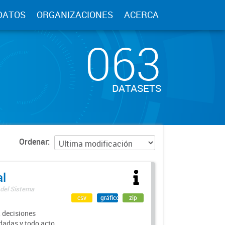
DATOS
ORGANIZACIONES
ACERCA
063
DATASETS
Ordenar
al
 del Sistema
csv
gráfico
zip
 decisiones
rdadas y todo acto