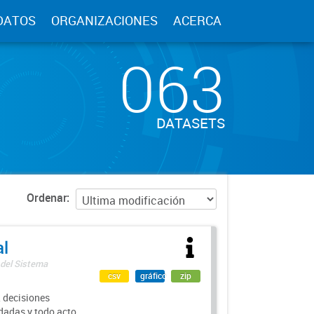
DATOS
ORGANIZACIONES
ACERCA
063
DATASETS
Ordenar
al
 del Sistema
csv
gráfico
zip
 decisiones
rdadas y todo acto