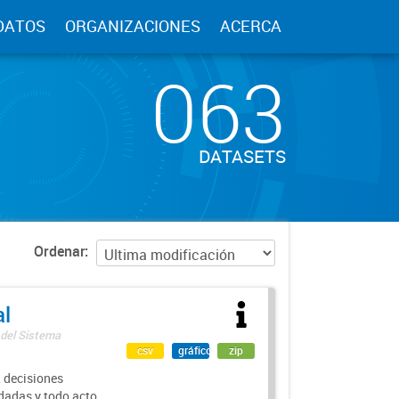
DATOS
ORGANIZACIONES
ACERCA
063
DATASETS
Ordenar
al
 del Sistema
csv
gráfico
zip
 decisiones
rdadas y todo acto