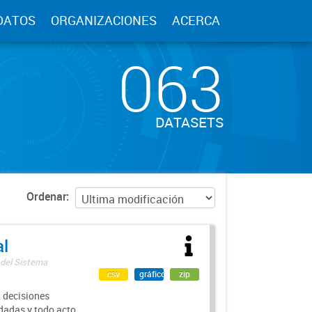
DATOS
ORGANIZACIONES
ACERCA
063
DATASETS
Ordenar
al
 del Sistema
csv
gráfico
zip
 decisiones
rdadas y todo acto