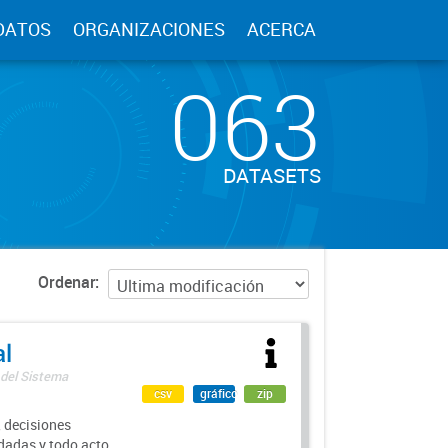
DATOS
ORGANIZACIONES
ACERCA
063
DATASETS
Ordenar
al
 del Sistema
csv
gráfico
zip
 decisiones
rdadas y todo acto