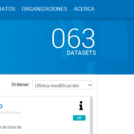
DATOS
ORGANIZACIONES
ACERCA
063
DATASETS
Ordenar
o
 del Sistema
rdf
 de lista de