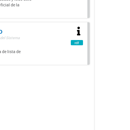
icial de la
o
 del Sistema
rdf
 de lista de