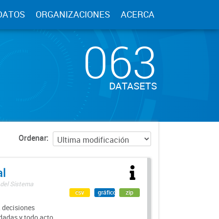
DATOS
ORGANIZACIONES
ACERCA
063
DATASETS
Ordenar
al
 del Sistema
csv
gráfico
zip
 decisiones
rdadas y todo acto