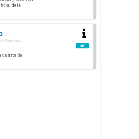
icial de la
o
 del Sistema
rdf
 de lista de