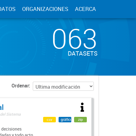
DATOS
ORGANIZACIONES
ACERCA
063
DATASETS
Ordenar
al
 del Sistema
csv
gráfico
zip
 decisiones
rdadas y todo acto