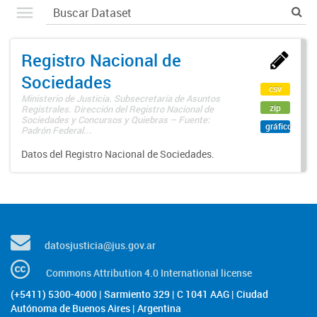
Registro Nacional de
Sociedades
csv
Ministerio de Justicia. Subsecretaría de Asuntos
zip
Registrales. Dirección del Registro Nacional de
Sociedades y Concursos y Quiebras – Fuente:
gráfico
Padrón Federal...
Datos del Registro Nacional de Sociedades.
datosjusticia@jus.gov.ar
Commons Attribution 4.0 International license
(+5411) 5300-4000 | Sarmiento 329 | C 1041 AAG | Ciudad
Autónoma de Buenos Aires | Argentina