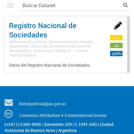
Registro Nacional de
Sociedades
csv
Ministerio de Justicia. Subsecretaría de Asuntos
zip
Registrales. Dirección del Registro Nacional de
Sociedades y Concursos y Quiebras – Fuente:
gráfico
Padrón Federal...
Datos del Registro Nacional de Sociedades.
datosjusticia@jus.gov.ar
Commons Attribution 4.0 International license
(+5411) 5300-4000 | Sarmiento 329 | C 1041 AAG | Ciudad
Autónoma de Buenos Aires | Argentina