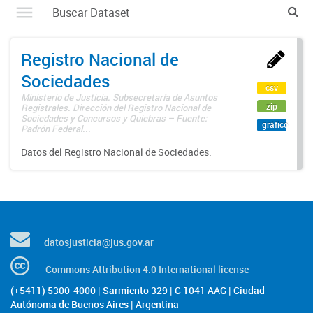
Registro Nacional de
Sociedades
csv
Ministerio de Justicia. Subsecretaría de Asuntos
zip
Registrales. Dirección del Registro Nacional de
Sociedades y Concursos y Quiebras – Fuente:
gráfico
Padrón Federal...
Datos del Registro Nacional de Sociedades.
datosjusticia@jus.gov.ar
Commons Attribution 4.0 International license
(+5411) 5300-4000 | Sarmiento 329 | C 1041 AAG | Ciudad
Autónoma de Buenos Aires | Argentina