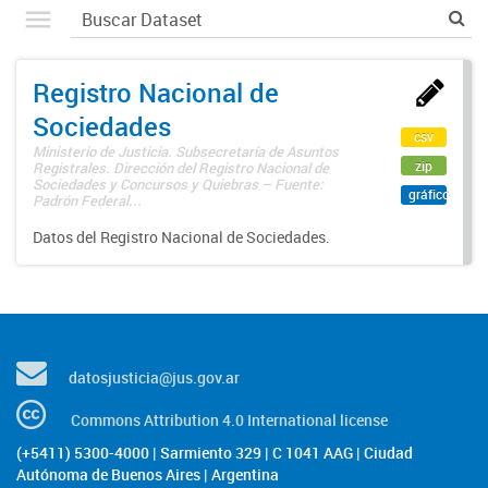
Registro Nacional de
Sociedades
csv
Ministerio de Justicia. Subsecretaría de Asuntos
zip
Registrales. Dirección del Registro Nacional de
Sociedades y Concursos y Quiebras – Fuente:
gráfico
Padrón Federal...
Datos del Registro Nacional de Sociedades.
datosjusticia@jus.gov.ar
Commons Attribution 4.0 International license
(+5411) 5300-4000 | Sarmiento 329 | C 1041 AAG | Ciudad
Autónoma de Buenos Aires | Argentina