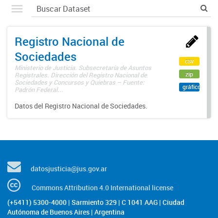
Registro Nacional de
Sociedades
csv
Ministerio de Justicia. Subsecretaría de Asuntos
zip
Registrales. Dirección del Registro Nacional de
Sociedades y Concursos y Quiebras – Fuente:
gráfico
Padrón Federal...
Datos del Registro Nacional de Sociedades.
datosjusticia@jus.gov.ar
Commons Attribution 4.0 International license
(+5411) 5300-4000 | Sarmiento 329 | C 1041 AAG | Ciudad
Autónoma de Buenos Aires | Argentina