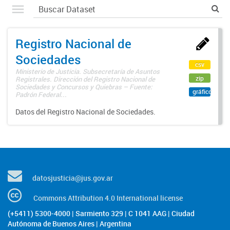
Registro Nacional de
Sociedades
csv
Ministerio de Justicia. Subsecretaría de Asuntos
zip
Registrales. Dirección del Registro Nacional de
Sociedades y Concursos y Quiebras – Fuente:
gráfico
Padrón Federal...
Datos del Registro Nacional de Sociedades.
datosjusticia@jus.gov.ar
Commons Attribution 4.0 International license
(+5411) 5300-4000 | Sarmiento 329 | C 1041 AAG | Ciudad
Autónoma de Buenos Aires | Argentina