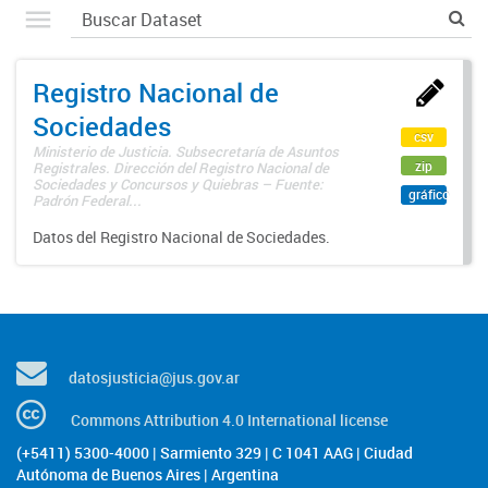
Registro Nacional de
Sociedades
csv
Ministerio de Justicia. Subsecretaría de Asuntos
zip
Registrales. Dirección del Registro Nacional de
Sociedades y Concursos y Quiebras – Fuente:
gráfico
Padrón Federal...
Datos del Registro Nacional de Sociedades.
datosjusticia@jus.gov.ar
Commons Attribution 4.0 International license
(+5411) 5300-4000 | Sarmiento 329 | C 1041 AAG | Ciudad
Autónoma de Buenos Aires | Argentina