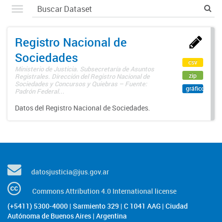
Registro Nacional de
Sociedades
csv
Ministerio de Justicia. Subsecretaría de Asuntos
zip
Registrales. Dirección del Registro Nacional de
Sociedades y Concursos y Quiebras – Fuente:
gráfico
Padrón Federal...
Datos del Registro Nacional de Sociedades.
datosjusticia@jus.gov.ar
Commons Attribution 4.0 International license
(+5411) 5300-4000 | Sarmiento 329 | C 1041 AAG | Ciudad
Autónoma de Buenos Aires | Argentina