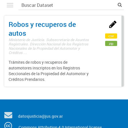
Robos y recuperos de
autos
csv
Ministerio de Justicia. Subsecretaría de Asuntos
zip
Registrales. Dirección Nacional de los Registros
Nacionales de la Propiedad del Automotor y
Créditos ...
Trámites de robos y recuperos de
automotores inscriptos en los Registros
Seccionales de la Propiedad del Automotor y
Créditos Prendarios.
datosjusticia@jus.gov.ar
Commons Attribution 4.0 International license