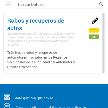
Robos y recuperos de
autos
csv
Ministerio de Justicia. Subsecretaría de Asuntos
zip
Registrales. Dirección Nacional de los Registros
Nacionales de la Propiedad del Automotor y
Créditos ...
Trámites de robos y recuperos de
automotores inscriptos en los Registros
Seccionales de la Propiedad del Automotor y
Créditos Prendarios.
datosjusticia@jus.gov.ar
Commons Attribution 4.0 International license