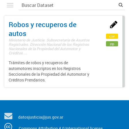
Robos y recuperos de
autos
csv
Ministerio de Justicia. Subsecretaría de Asuntos
zip
Registrales. Dirección Nacional de los Registros
Nacionales de la Propiedad del Automotor y
Créditos ...
Trámites de robos y recuperos de
automotores inscriptos en los Registros
Seccionales de la Propiedad del Automotor y
Créditos Prendarios.
datosjusticia@jus.gov.ar
Commons Attribution 4.0 International license