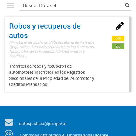
Robos y recuperos de
autos
csv
Ministerio de Justicia. Subsecretaría de Asuntos
zip
Registrales. Dirección Nacional de los Registros
Nacionales de la Propiedad del Automotor y
Créditos ...
Trámites de robos y recuperos de
automotores inscriptos en los Registros
Seccionales de la Propiedad del Automotor y
Créditos Prendarios.
datosjusticia@jus.gov.ar
Commons Attribution 4.0 International license