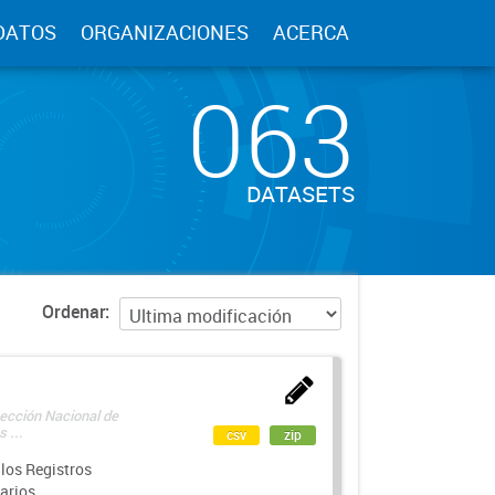
DATOS
ORGANIZACIONES
ACERCA
063
DATASETS
Ordenar
rección Nacional de
 ...
csv
zip
los Registros
arios.