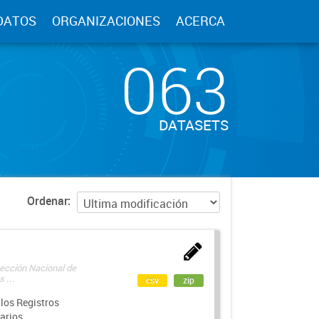
DATOS
ORGANIZACIONES
ACERCA
063
DATASETS
Ordenar
rección Nacional de
 ...
csv
zip
los Registros
arios.