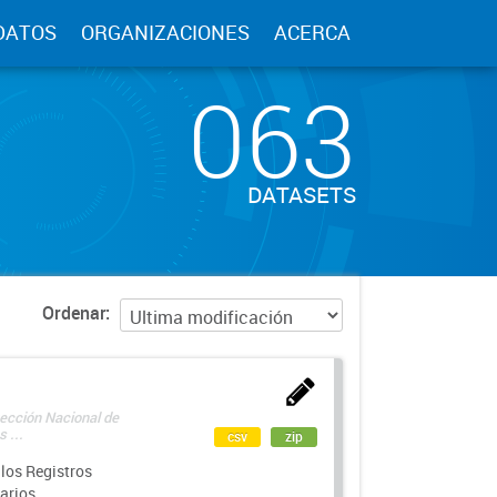
DATOS
ORGANIZACIONES
ACERCA
063
DATASETS
Ordenar
rección Nacional de
 ...
csv
zip
los Registros
arios.