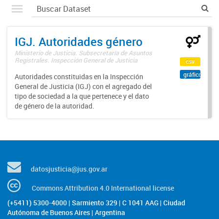
IGJ. Autoridades género
Ministerio de Justicia. Subsecretaría de Asuntos
Registrales. Inspección General de Justicia
csv
gráfico
Autoridades constituidas en la Inspección
General de Justicia (IGJ) con el agregado del
tipo de sociedad a la que pertenece y el dato
de género de la autoridad.
datosjusticia@jus.gov.ar
Commons Attribution 4.0 International license
(+5411) 5300-4000 | Sarmiento 329 | C 1041 AAG | Ciudad
Autónoma de Buenos Aires | Argentina